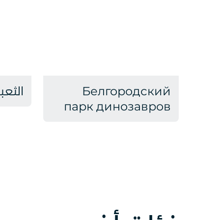
Белгородский
الثعب
парк динозавров