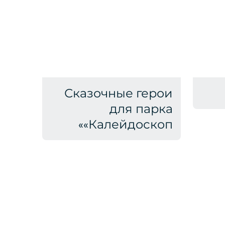
Сказочные герои
для парка
«Калейдоскоп»