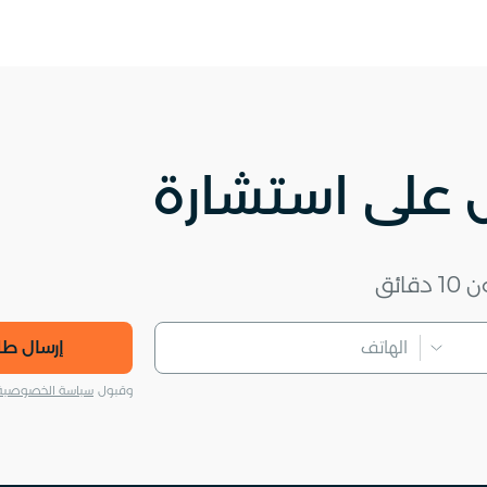
على استشارة
ئق
إرسال ط
وقبول
سياسة الخصوصية