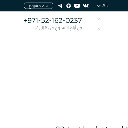
AR
بدء مشروع
+971-52-162-0237
في أيام الأسبوع من 8 إلى 17