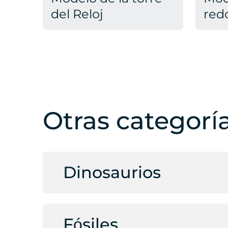
del Reloj
red
Otras categorí
Dinosaurios
Fósiles