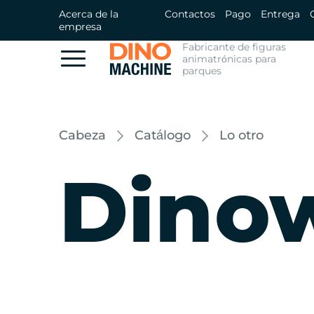
Acerca de la
Contactos
Pago
Entrega
empresa
Fabricante de figuras
animatrónicas para
parques
Cabeza
Catálogo
Lo otro
Dino