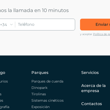
mos la llamada en 10 minutos
Enviar 
+34
y aceptar
Política de p
ogo
Parques
Servicios
urios
Parques de cuerda
Acerca de la
Dinopark
empresa
s
Tirolinas
es
Sistemas cinéticos
Contactos
grafía
Exposición