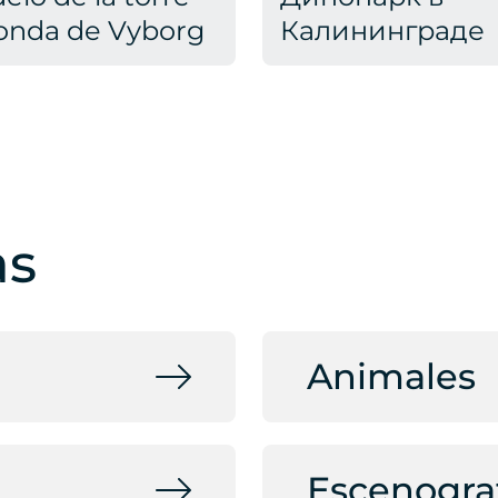
onda de Vyborg
Калининграде
as
Animales
Escenogra