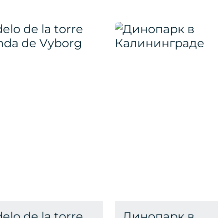
elo de la torre
Динопарк в