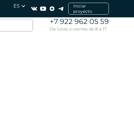
ES
Iniciar
proyecto
+7 922 962 05 59
De lunes a viernes de 8 a 17