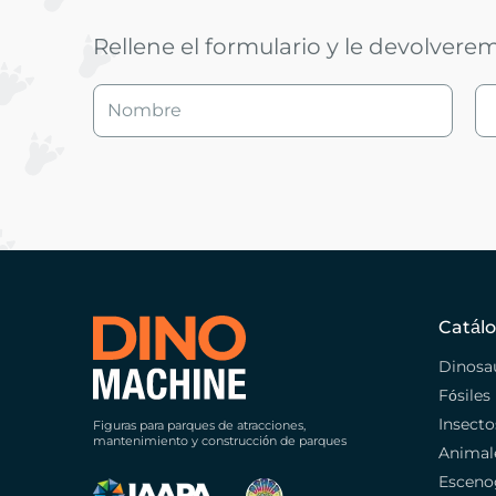
Rellene el formulario y le devolvere
Catál
Dinosa
Fósiles
Insecto
Figuras para parques de atracciones,
mantenimiento y construcción de parques
Animal
Esceno