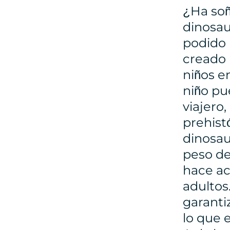
¿Ha soñ
dinosau
podido 
creado 
niños e
niño pu
viajero
prehist
dinosau
peso de
hace ac
adultos
garanti
lo que 