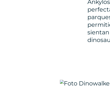
Ankylos
perfect
parques
permiti
sientan
dinosau