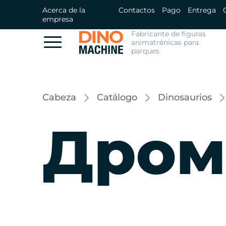
Acerca de la
Contactos
Pago
Entrega
empresa
Fabricante de figuras
animatrónicas para
parques
Cabeza
Catálogo
Dinosaurios
Дром