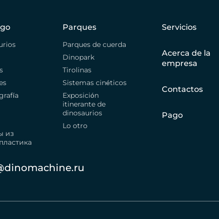
ogo
Parques
Servicios
urios
Parques de cuerda
Acerca de la
Dinopark
empresa
s
Tirolinas
es
Sistemas cinéticos
Contactos
grafía
Exposición
itinerante de
dinosaurios
Pago
Lo otro
ы из
пластика
@dinomachine.ru