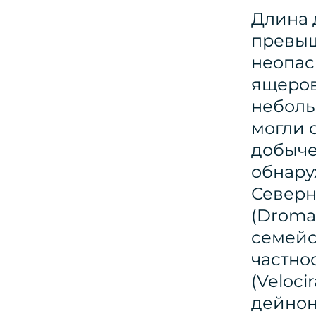
Длина 
превыша
неопас
ящеров
неболь
могли 
добыче
обнару
Северн
(Droma
семейс
частно
(Veloci
дейнон