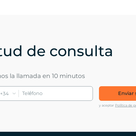
itud de consulta
mos la llamada en 10 minutos
Enviar 
+34
y aceptar
Política de p