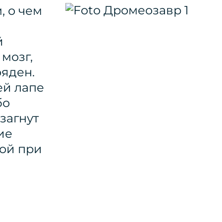
, о чем
й
мозг,
ояден.
ей лапе
бо
загнут
ие
ой при