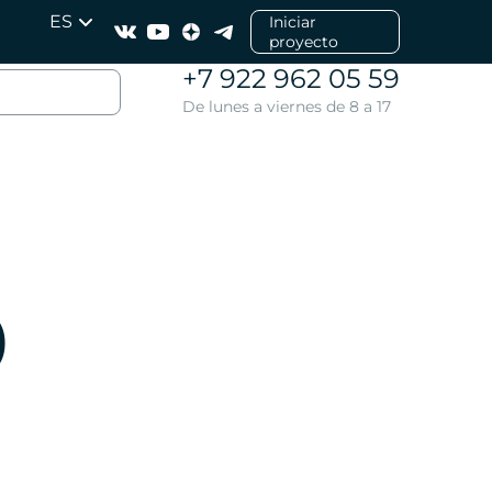
ES
Iniciar
proyecto
+7 922 962 05 59
De lunes a viernes de 8 a 17
р