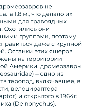
дромеозавров не
ла 1,8 м., что делало их
ными для травоядных
. Охотились они
шими группами, поэтому
справиться даже с крупной
й. Останки этих ящеров
жены на территории
ой Америки. дромеозавры
eosauridae) – одно из
тв теропод, включавшее, в
сти, велоцираптора
raptor) и открытого в 1964г.
иха (Deinonychus).