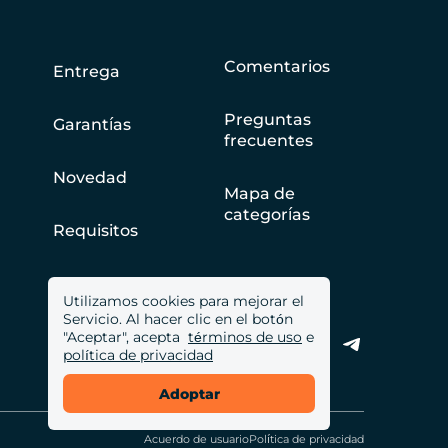
Comentarios
Entrega
Preguntas
Garantías
frecuentes
Novedad
Mapa de
categorías
Requisitos
Utilizamos cookies para mejorar el
Servicio. Al hacer clic en el botón
"Aceptar", acepta
términos de uso
e
política de privacidad
Adoptar
Acuerdo de usuario
Política de privacidad