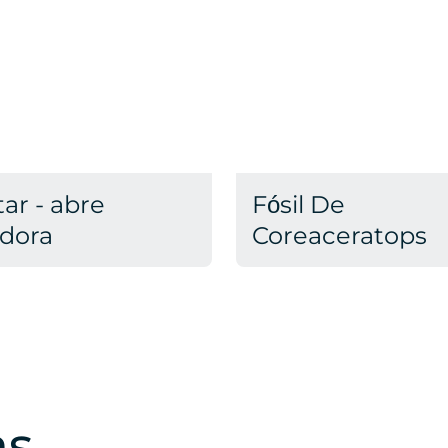
ar - abre
Fósil De
dora
Coreaceratops
as