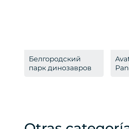
Белгородский
Avat
парк динозавров
Pan
Otras categorí