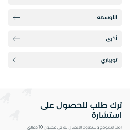
الأوسمة
أخرى
توبياري
ترك طلب للحصول على
استشارة
املأ النموذج وسنعاود الاتصال بك في غضون 10 دقائق