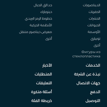
الديناصورات
حدائق الحبال
الحفريات
دينوبارك
الحشرات
خطوط الرمز البريدي
الحيوانات
الأنظمة الحركية
الأوسمة
معرض ديناصور متنقل
توبياري
أخرى
أخرى
Фигуры из
стеклопластика
الخدمات
الأخبار
نبذة عن الشركة
المتطلبات
جهات الاتصال
التعليقات
الدفع
أسئلة متكررة
التوصيل
خريطة الفئة