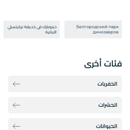
Белгородский парк
دينوبارك في حديقة نيكيتسكي
динозавров
النباتية
فئات أخرى
الحفريات
الحشرات
الحيوانات