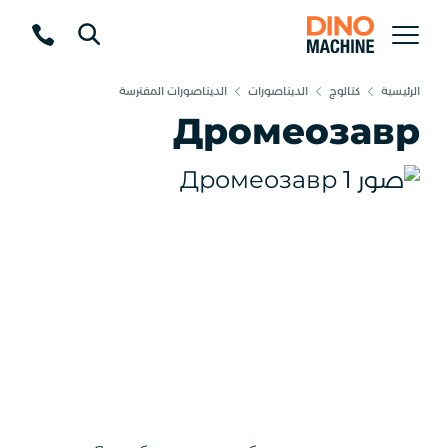
الرئيسية
كتالوج
الديناصورات
الديناصورات المفترسة
Дромеозавр