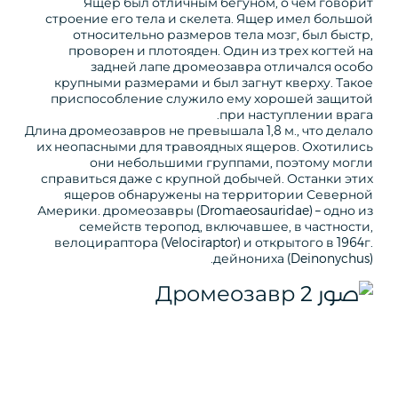
Ящер был отличным бегуном, о чем говорит
строение его тела и скелета. Ящер имел большой
относительно размеров тела мозг, был быстр,
проворен и плотояден. Один из трех когтей на
задней лапе дромеозавра отличался особо
крупными размерами и был загнут кверху. Такое
приспособление служило ему хорошей защитой
при наступлении врага.
Длина дромеозавров не превышала 1,8 м., что делало
их неопасными для травоядных ящеров. Охотились
они небольшими группами, поэтому могли
справиться даже с крупной добычей. Останки этих
ящеров обнаружены на территории Северной
Америки. дромеозавры (Dromaeosauridae) – одно из
семейств теропод, включавшее, в частности,
велоцираптора (Velociraptor) и открытого в 1964г.
дейнониха (Deinonychus).