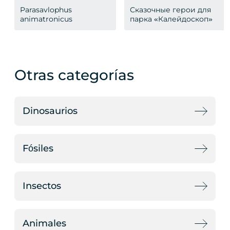
Parasavlophus
Сказочные герои для
animatronicus
парка «Калейдоскоп»
Otras categorías
Dinosaurios
Fósiles
Insectos
Animales