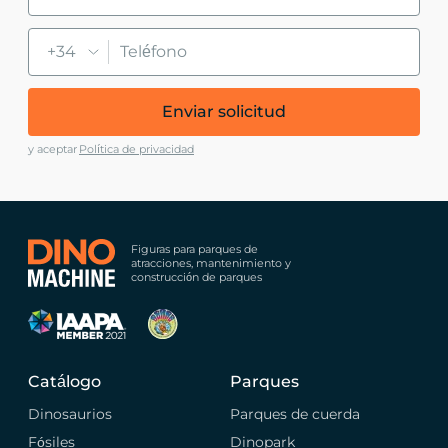
+34
Enviar solicitud
y aceptar
Política de privacidad
Figuras para parques de
atracciones, mantenimiento y
construcción de parques
Catálogo
Parques
Dinosaurios
Parques de cuerda
Fósiles
Dinopark