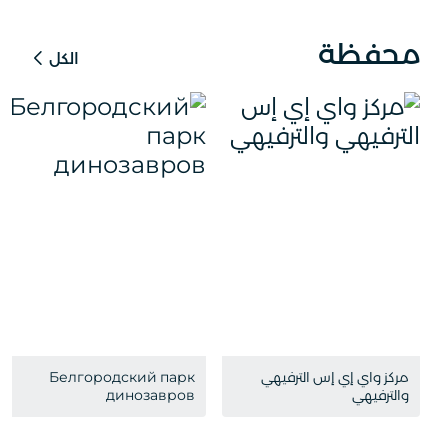
محفظة
الكل
مركز واي إي إس الترفيهي
Белгородский парк
والترفيهي
динозавров