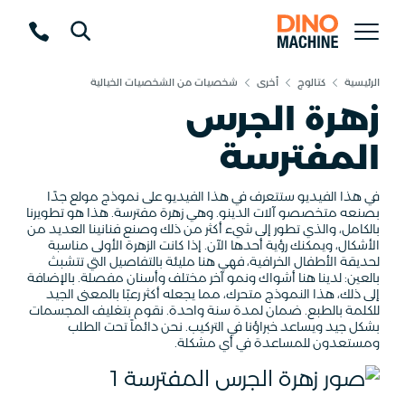
الرئيسية
كتالوج
أخرى
شخصيات من الشخصيات الخيالية
زهرة الجرس
المفترسة
في هذا الفيديو ستتعرف في هذا الفيديو على نموذج مولع جدًا
بصنعه متخصصو آلات الدينو. وهي زهرة مفترسة. هذا هو تطويرنا
بالكامل، والذي تطور إلى شيء أكثر من ذلك وصنع فنانينا العديد من
الأشكال، ويمكنك رؤية أحدها الآن. إذا كانت الزهرة الأولى مناسبة
لحديقة الأطفال الخرافية، فهي هنا مليئة بالتفاصيل التي تتشبث
بالعين: لدينا هنا أشواك ونمو آخر مختلف وأسنان مفصلة. بالإضافة
إلى ذلك، هذا النموذج متحرك، مما يجعله أكثر رعبًا بالمعنى الجيد
للكلمة بالطبع. ضمان لمدة سنة واحدة. نقوم بتغليف المجسمات
بشكل جيد ويساعد خبراؤنا في التركيب. نحن دائماً تحت الطلب
ومستعدون للمساعدة في أي مشكلة.