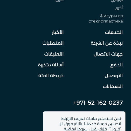
أخرى
Фигуры из
стеклопластика
الخدمات
الأخبار
نبذة عن الشركة
المتطلبات
جهات الاتصال
التعليقات
الدفع
أسئلة متكررة
التوصيل
خريطة الفئة
الضمانات
+971-52-162-0237
info@dinomachine.ru
نحن نستخدم ملفات تعريف الارتباط
لتحسين جودة خدمتنا. بالنقر فوق الزر
"قبول" ، فإنك تقبل
شروط اتفاقية