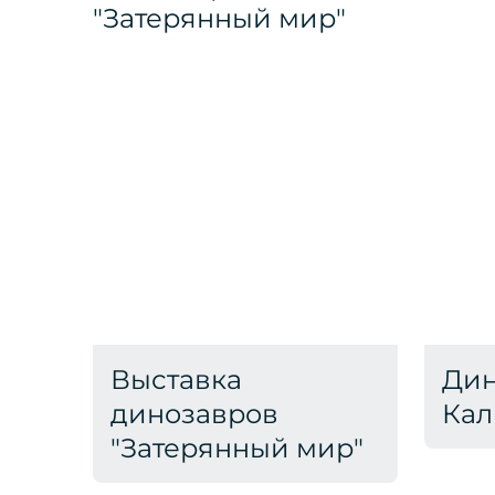
Выставка
Дин
динозавров
Кал
"Затерянный мир"