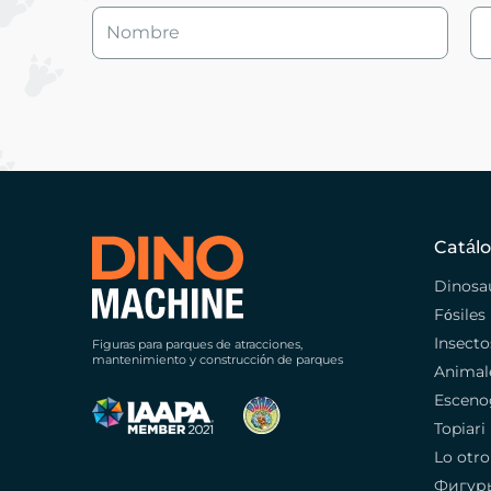
Catál
Dinosa
Fósiles
Insecto
Figuras para parques de atracciones,
mantenimiento y construcción de parques
Animal
Esceno
Topiari
Lo otro
Фигур