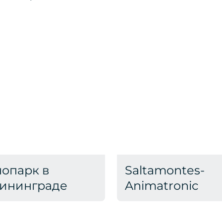
опарк в
Saltamontes-
ининграде
Animatronic