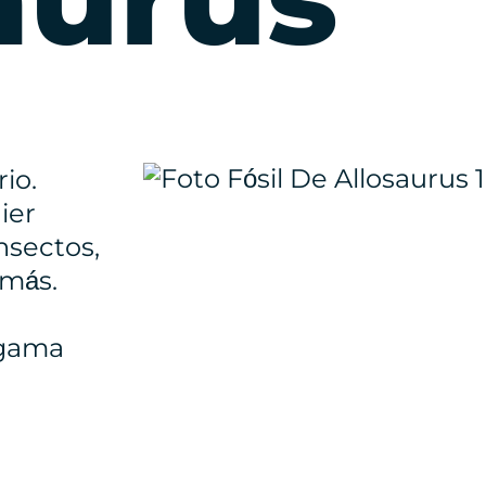
rio.
ier
insectos,
 más.
 gama