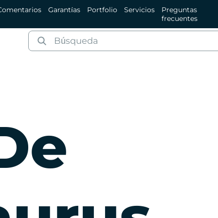
Comentarios
Garantías
Portfolio
Servicios
Preguntas
frecuentes
 De
aurus