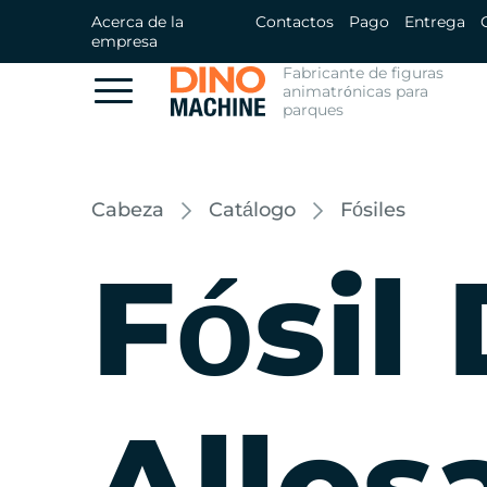
Acerca de la
Contactos
Pago
Entrega
empresa
Fabricante de figuras
animatrónicas para
parques
Cabeza
Catálogo
Fósiles
Fósil
Allos