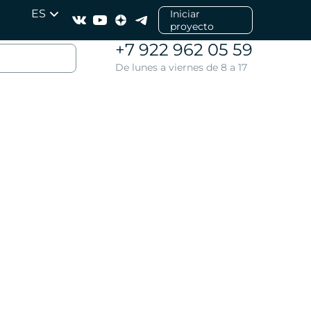
ES
Iniciar
proyecto
+7 922 962 05 59
De lunes a viernes de 8 a 17