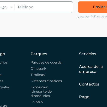
Enviar 
+34
y aceptar
Política de p
ogo
Parques
Servicios
urios
Parques de cuerda
Acerca de la
Dinopark
empresa
s
Tirolinas
es
Sistemas cinéticos
Contactos
grafía
Exposición
itinerante de
dinosaurios
Pago
Lo otro
ы из