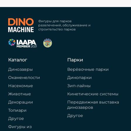
Фигуры для парков
развлечений, обслуживание и
строительство парков
Каталог
Парки
Динозавры
Верёвочные парки
Окаменелости
Динопарки
Насекомые
Зип-лайны
Животные
Кинетические системы
Декорации
Передвижная выставка
динозавров
Топиари
Другое
Другое
Фигуры из