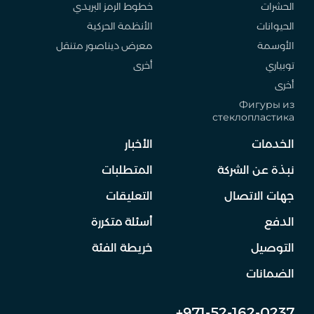
الحشرات
خطوط الرمز البريدي
الحيوانات
الأنظمة الحركية
الأوسمة
معرض ديناصور متنقل
توبياري
أخرى
أخرى
Фигуры из
стеклопластика
الخدمات
الأخبار
نبذة عن الشركة
المتطلبات
جهات الاتصال
التعليقات
الدفع
أسئلة متكررة
التوصيل
خريطة الفئة
الضمانات
+971-52-162-0237