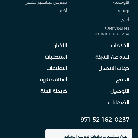
الأوسمة
معرض ديناصور متنقل
توبياري
أخرى
أخرى
Фигуры из
стеклопластика
الخدمات
الأخبار
نبذة عن الشركة
المتطلبات
جهات الاتصال
التعليقات
الدفع
أسئلة متكررة
التوصيل
خريطة الفئة
الضمانات
+971-52-162-0237
info@dinomachine.ru
نحن نستخدم ملفات تعريف الارتباط