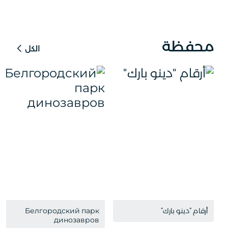
محفظة
الكل
أرقام "دينو بارك"
Белгородский парк
динозавров