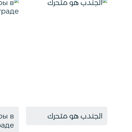
الجندب هو متحرك
ры в
раде