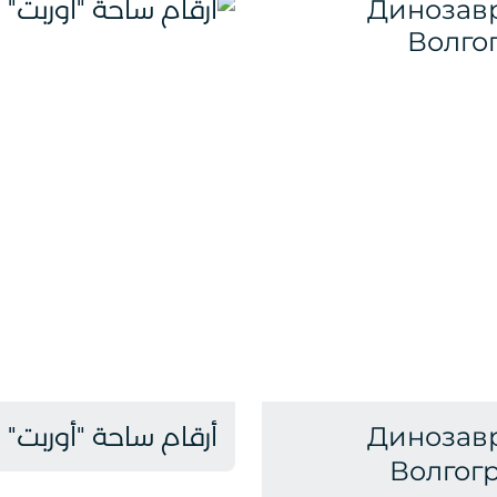
Динозав
أرقام ساحة "أوربت"
Волгог