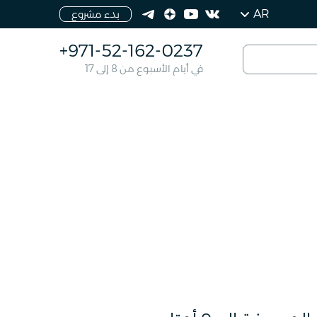
AR
بدء مشروع
+971-52-162-0237
في أيام الأسبوع من 8 إلى 17