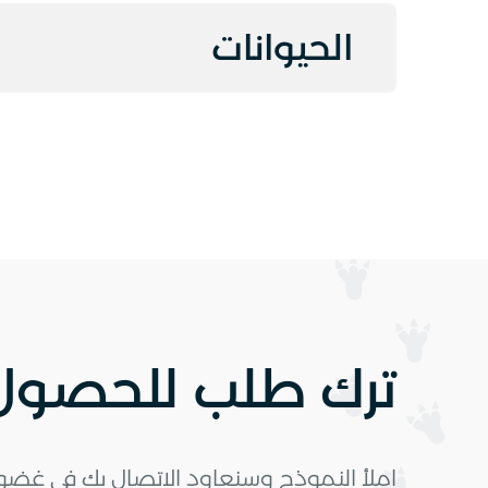
الحيوانات
ترك طلب للحصول 
املأ النموذج وسنعاود الاتصال بك في غضون 10 دقا