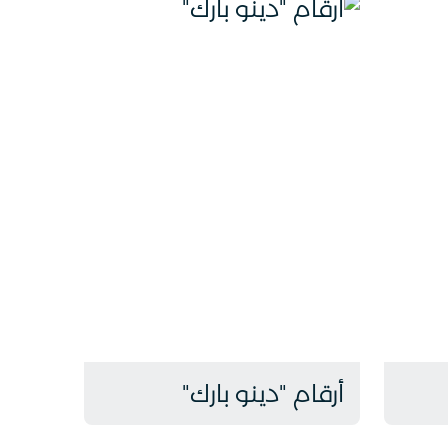
أرقام "دينو بارك"