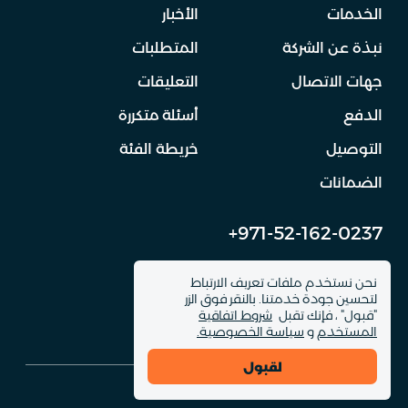
الخدمات
الأخبار
نبذة عن الشركة
المتطلبات
جهات الاتصال
التعليقات
الدفع
أسئلة متكررة
التوصيل
خريطة الفئة
الضمانات
+971-52-162-0237
info@dinomachine.ru
نحن نستخدم ملفات تعريف الارتباط
لتحسين جودة خدمتنا. بالنقر فوق الزر
"قبول" ، فإنك تقبل
شروط اتفاقية
المستخدم
و
سياسة الخصوصية.
لقبول
© 2026 DinoMachine. جميع حقوق الموقع محفوظة