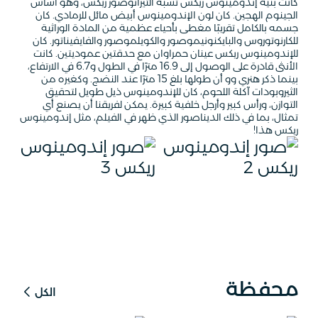
كانت بنية إندومينوس ريكس تشبه التيرانوصور ريكس، وهو أساس
الجينوم الهجين. كان لون الإندومينوس أبيض مائل للرمادي. كان
جسمه بالكامل تقريبًا مغطى بأحياء عظمية من المادة الوراثية
للكارنوتوروس والبايكنونيموصور والكويلموصور والفايفيناتور. كان
للإندومينوس ريكس عينان حمراوان مع حدقتين عموديتين. كانت
الأنثى قادرة على الوصول إلى 16.9 مترًا في الطول و6.7 في الارتفاع،
بينما ذكر هنري وو أن طولها بلغ 15 مترًا عند النضج. وكغيره من
الثيروبودات آكلة اللحوم، كان للإندومينوس ذيل طويل لتحقيق
التوازن، ورأس كبير وأرجل خلفية كبيرة. يمكن لفريقنا أن يصنع أي
تمثال، بما في ذلك الديناصور الذي ظهر في الفيلم، مثل إندومينوس
ريكس هذا!
محفظة
الكل