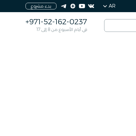
AR
بدء مشروع
+971-52-162-0237
في أيام الأسبوع من 8 إلى 17