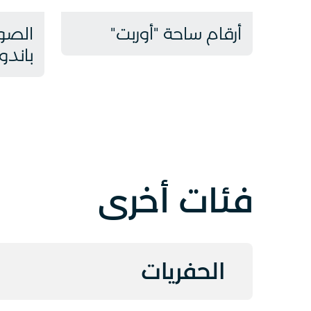
أرقام ساحة "أوربت"
الصور
باندور
فئات أخرى
الحفريات