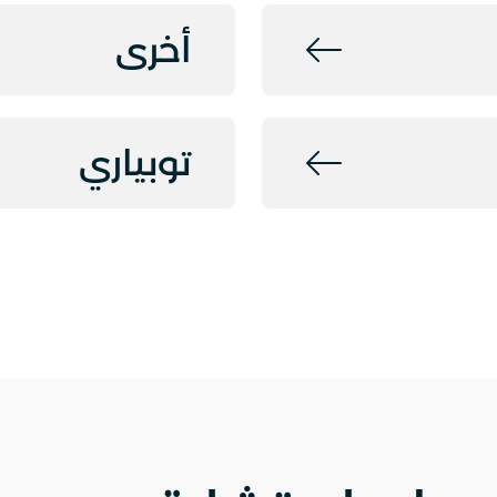
أخرى
توبياري