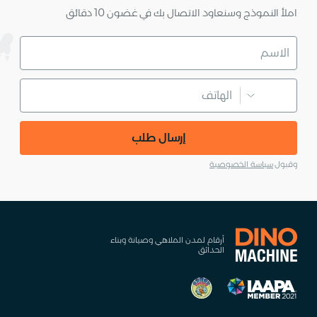
املأ النموذج وسنعاود الاتصال بك في غضون 10 دقائق
إرسال طلب
وقبول
سياسة الخصوصية
أرقام لمدن الملاهي وصيانة وبناء
الحدائق