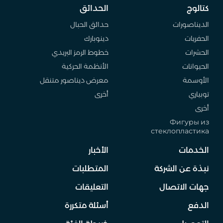
كتالوج
الحدائق
الديناصورات
حدائق الحبال
الحفريات
دينوبارك
الحشرات
خطوط الرمز البريدي
الحيوانات
الأنظمة الحركية
الأوسمة
معرض ديناصور متنقل
توبياري
أخرى
أخرى
Фигуры из
стеклопластика
الخدمات
الأخبار
نبذة عن الشركة
المتطلبات
جهات الاتصال
التعليقات
الدفع
أسئلة متكررة