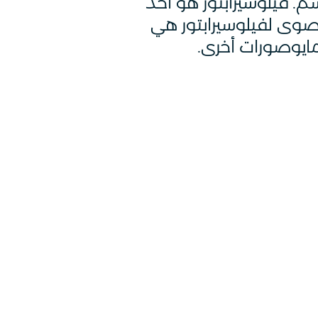
ن المفترس إلى 20 كجم ، ولم يتجاوز طوله مترا ونصف المتر وارتفاعه 70 سم. فيلوسيرابتور هو أحد
قصوى لفيلوسيرابتور هي