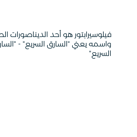
فيلوسيرابتور هو أحد الديناصورات الص
واسمه يعني "السارق السريع" - "السا
السريع"