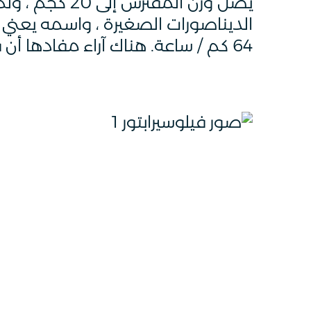
الديناصورات الصغيرة ، واسمه يعني "
64 كم / ساعة. هناك آراء مفادها أن فيلوسيرابتور يمكن أن يكون له ريش ، مثل درومايوصورات أخرى.