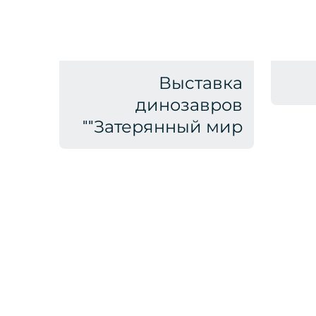
Выставка
динозавров
"Затерянный мир"