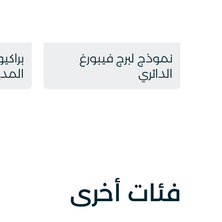
نموذج لبرج فيبورغ
براكي
الدائري
المدي
فئات أخرى