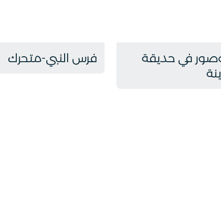
وصور في حديقة
فرس النبي-متحرك
نة