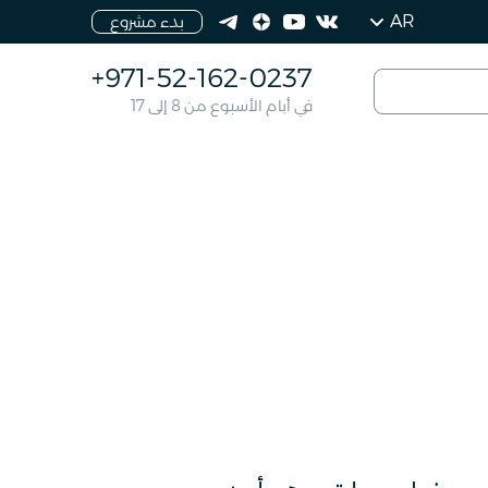
AR
بدء مشروع
+971-52-162-0237
في أيام الأسبوع من 8 إلى 17