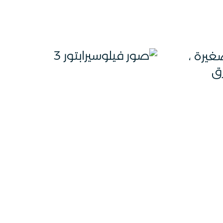
غيرة ،
رق